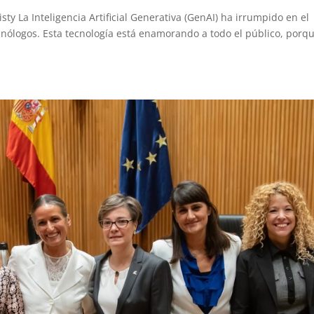
y La Inteligencia Artificial Generativa (GenAI) ha irrumpido en el
nólogos. Esta tecnología está enamorando a todo el público, porq