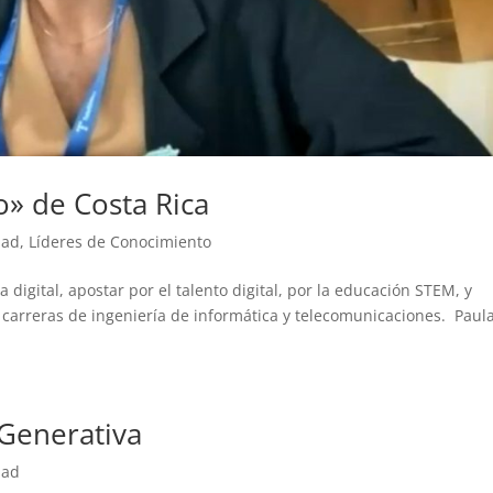
to» de Costa Rica
dad
,
Líderes de Conocimiento
a digital, apostar por el talento digital, por la educación STEM, y
 carreras de ingeniería de informática y telecomunicaciones. Paul
A Generativa
dad