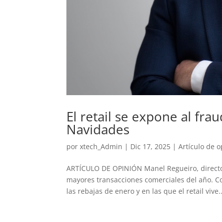
El retail se expone al fr
Navidades
por
xtech_Admin
|
Dic 17, 2025
|
Artículo de o
ARTÍCULO DE OPINIÓN Manel Regueiro, director
mayores transacciones comerciales del año. C
las rebajas de enero y en las que el retail vive..