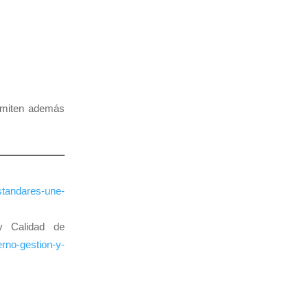
ermiten además
standares-une-
y Calidad de
erno-gestion-y-