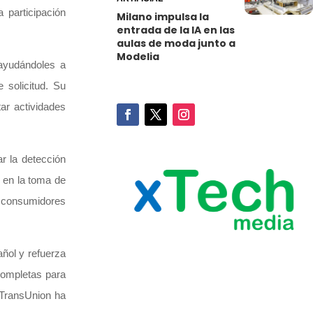
 participación
Milano impulsa la
entrada de la IA en las
aulas de moda junto a
Modelia
 ayudándoles a
 solicitud. Su
ar actividades
r la detección
d en la toma de
os consumidores
ñol y refuerza
completas para
 TransUnion ha