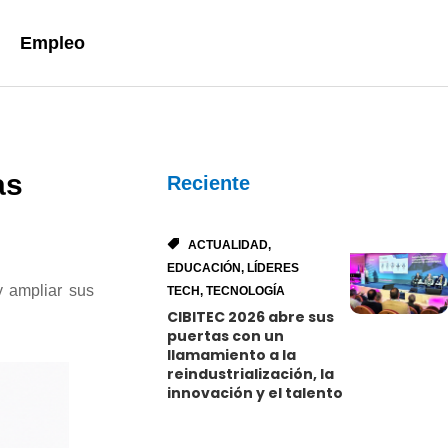
Empleo
as
Reciente
ACTUALIDAD
,
EDUCACIÓN
,
LÍDERES
y ampliar sus
TECH
,
TECNOLOGÍA
CIBITEC 2026 abre sus
puertas con un
llamamiento a la
reindustrialización, la
innovación y el talento