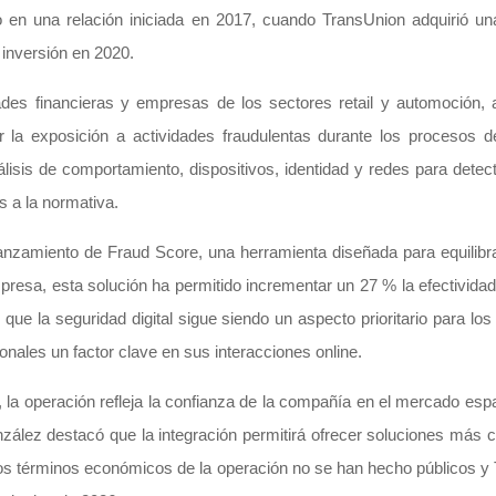
 en una relación iniciada en 2017, cuando TransUnion adquirió una
inversión en 2020.
des financieras y empresas de los sectores retail y automoción,
ir la exposición a actividades fraudulentas durante los procesos de
isis de comportamiento, dispositivos, identidad y redes para detect
s a la normativa.
nzamiento de Fraud Score, una herramienta diseñada para equilibra
mpresa, esta solución ha permitido incrementar un 27 % la efectivida
que la seguridad digital sigue siendo un aspecto prioritario para l
nales un factor clave en sus interacciones online.
a operación refleja la confianza de la compañía en el mercado espa
zález destacó que la integración permitirá ofrecer soluciones más 
 Los términos económicos de la operación no se han hecho públicos y