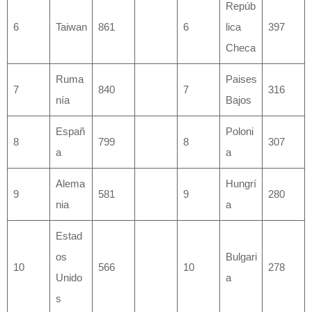
Repúb
6
Taiwan
861
6
lica
397
Checa
Ruma
Paises
7
840
7
316
nía
Bajos
Españ
Poloni
8
799
8
307
a
a
Alema
Hungrí
9
581
9
280
nia
a
Estad
os
Bulgari
10
566
10
278
Unido
a
s