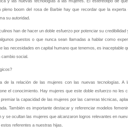
ica y las nuevas tecnologías a las mujeres. El estereotipo de que
n pleno boom del rosa de Barbie hay que recordar que la experta 
ma su autoridad.
inos han de hacer un doble esfuerzo por potenciar su credibilidad y
lgunos puestos o que nunca sean llamadas a hablar como expert
nte las necesidades en capital humano que tenemos, es inaceptable q
 cambio social.
ógicos?
 de la relación de las mujeres con las nuevas tecnologías. A l
pone el conocimiento. Hay mujeres que este doble esfuerzo no les
y premiar la capacidad de las mujeres por las carreras técnicas, apla
egada. También es importante destacar y referenciar modelos femen
n y se ocultan las mujeres que alcanzaron logros relevantes en nuev
estos referentes a nuestras hijas.