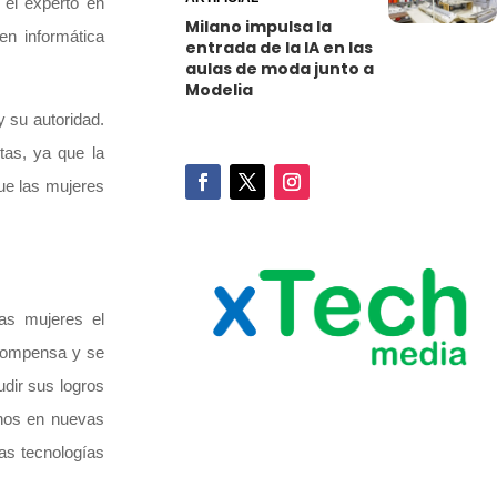
 el experto en
Milano impulsa la
en informática
entrada de la IA en las
aulas de moda junto a
Modelia
 su autoridad.
as, ya que la
ue las mujeres
as mujeres el
 compensa y se
udir sus logros
inos en nuevas
as tecnologías