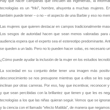
Hay que hacer campañas que vinculen las ingenierías, la informát
tecnologías es un “friki”, hombre, ahuyenta a muchas mujeres. E
también puede tener – o no – el aspecto de una Barbie y eso no mer
Las mujeres que quieren destacar en campos tradicionalmente mascul
Los sesgos de autoridad hacen que sean menos valoradas para a
audiencia espera que el experto sea el estereotipo predominante. A
se queden a un lado. Pero no lo pueden hacer solas, es necesario un
¿Cómo puede ayudar la inclusión de la mujer en los estudios tecnol
La sociedad en su conjunto debe tener una imagen más positiva
desconocimiento se nos presupone mientras que a ellos se les su
inclinan por otras carreras. Por eso, hay que incentivar, reconocer 
y que sean percibidas con la brillantez que tienen y que les es n
tecnologías a los que las niñas quieran seguir. Vemos que se ignora
y la ciencia con el llamado “efecto Matilda”, de manera que negamos 