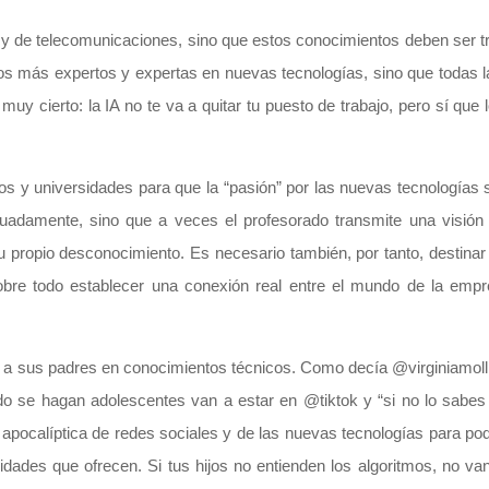
a y de telecomunicaciones, sino que estos conocimientos deben ser t
mos más expertos y expertas en nuevas tecnologías, sino que todas l
uy cierto: la IA no te va a quitar tu puesto de trabajo, pero sí que
tos y universidades para que la “pasión” por las nuevas tecnologías 
adamente, sino que a veces el profesorado transmite una visión 
su propio desconocimiento. Es necesario también, por tanto, destina
obre todo establecer una conexión real entre el mundo de la empr
 a sus padres en conocimientos técnicos. Como decía @virginiamoll
do se hagan adolescentes van a estar en @tiktok y “si no lo sabes
 apocalíptica de redes sociales y de las nuevas tecnologías para po
nidades que ofrecen. Si tus hijos no entienden los algoritmos, no va