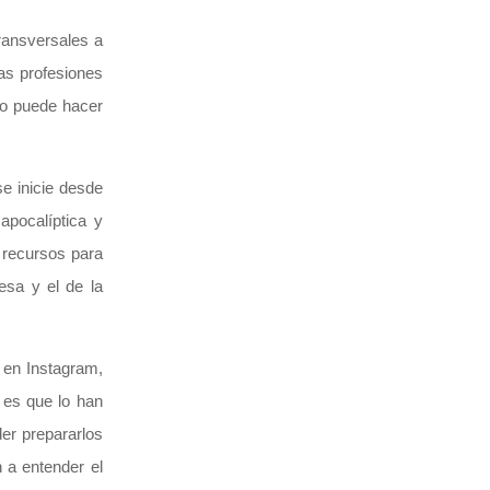
ransversales a
as profesiones
 lo puede hacer
se inicie desde
apocalíptica y
r recursos para
esa y el de la
 en Instagram,
 es que lo han
der prepararlos
n a entender el