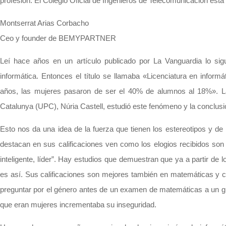
profesión. El Colegio Oficial de Ingenieros de Telecomunicación est
Montserrat Arias Corbacho
Ceo y founder de BEMYPARTNER
Leí hace años en un artículo publicado por La Vanguardia lo si
informática. Entonces el título se llamaba «Licenciatura en infor
años, las mujeres pasaron de ser el 40% de alumnos al 18%». La 
Catalunya (UPC), Núria Castell, estudió este fenómeno y la conclusi
Esto nos da una idea de la fuerza que tienen los estereotipos y de 
destacan en sus calificaciones ven como los elogios recibidos son de
inteligente, líder”. Hay estudios que demuestran que ya a partir d
es así. Sus calificaciones son mejores también en matemáticas y c
preguntar por el género antes de un examen de matemáticas a un gru
que eran mujeres incrementaba su inseguridad.