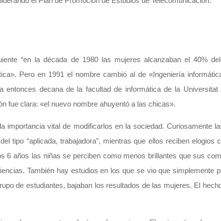
á liderando el Plan de Promoción de Estudios de Telecomunicación.
guiente “en la década de 1980 las mujeres alcanzaban el 40% de
mática». Pero en 1991 el nombre cambió al de «Ingeniería informáti
entonces decana de la facultad de informática de la Universitat 
ón fue clara: «el nuevo nombre ahuyentó a las chicas».
la importancia vital de modificarlos en la sociedad. Curiosamente l
l tipo “aplicada, trabajadora”, mientras que ellos reciben elogios c
e los 6 años las niñas se perciben como menos brillantes que sus co
iencias. También hay estudios en los que se vio que simplemente p
po de estudiantes, bajaban los resultados de las mujeres. El hecho