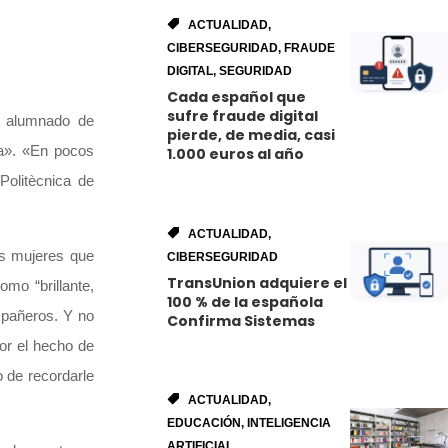
ACTUALIDAD
,
CIBERSEGURIDAD
,
FRAUDE
DIGITAL
,
SEGURIDAD
Cada español que
sufre fraude digital
l alumnado de
pierde, de media, casi
ca». «En pocos
1.000 euros al año
Politècnica de
ACTUALIDAD
,
as mujeres que
CIBERSEGURIDAD
TransUnion adquiere el
omo “brillante,
100 % de la española
mpañeros. Y no
Confirma Sistemas
or el hecho de
 de recordarle
ACTUALIDAD
,
EDUCACIÓN
,
INTELIGENCIA
ARTIFICIAL