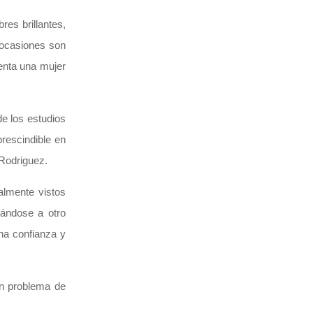
es brillantes,
 ocasiones son
enta una mujer
de los estudios
prescindible en
 Rodriguez.
almente vistos
cándose a otro
na confianza y
un problema de