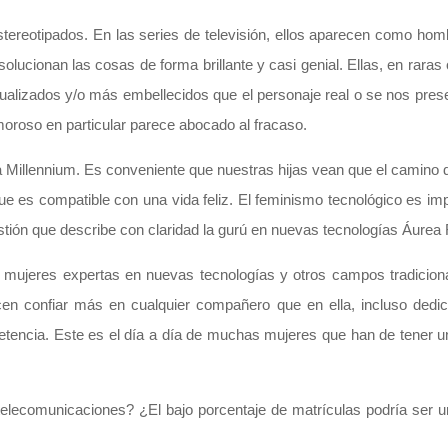
ereotipados. En las series de televisión, ellos aparecen como hombr
ucionan las cosas de forma brillante y casi genial. Ellas, en raras
ualizados y/o más embellecidos que el personaje real o se nos pres
moroso en particular parece abocado al fracaso.
a Millennium. Es conveniente que nuestras hijas vean que el camino 
que es compatible con una vida feliz. El feminismo tecnológico es im
stión que describe con claridad la gurú en nuevas tecnologías Áurea
e mujeres expertas en nuevas tecnologías y otros campos tradicion
en confiar más en cualquier compañero que en ella, incluso dedi
etencia. Este es el día a día de muchas mujeres que han de tener u
 telecomunicaciones? ¿El bajo porcentaje de matrículas podría ser 