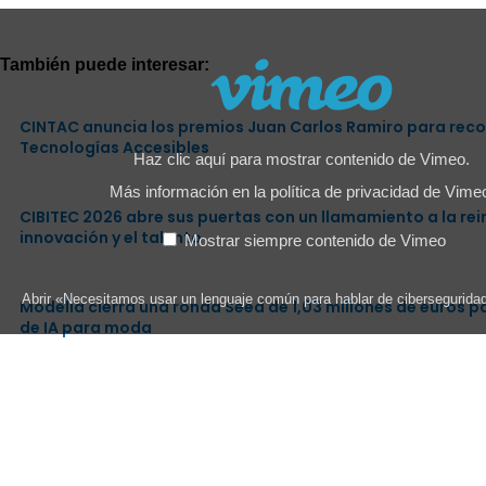
Mostrar
«Necesitamos
usar
También puede interesar:
un
lenguaje
común
para
CINTAC anuncia los premios Juan Carlos Ramiro para reco
hablar
Tecnologías Accesibles
de
Haz clic aquí para mostrar contenido de Vimeo.
ciberseguridad»
desde
Más información en la
política de privacidad de Vime
Vimeo
CIBITEC 2026 abre sus puertas con un llamamiento a la rein
innovación y el talento
Mostrar siempre contenido de Vimeo
Abrir «Necesitamos usar un lenguaje común para hablar de cibersegurida
Modelia cierra una ronda Seed de 1,03 millones de euros 
de IA para moda