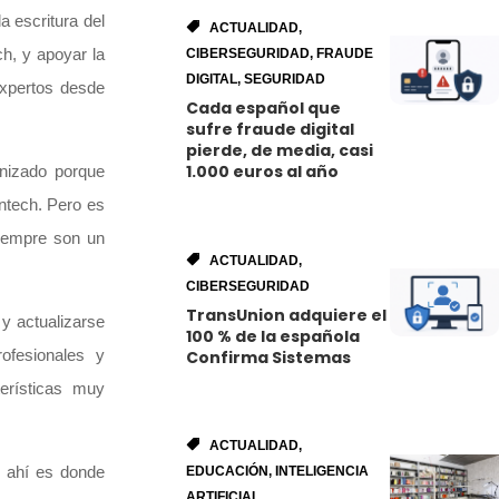
a escritura del
ACTUALIDAD
,
ch, y apoyar la
CIBERSEGURIDAD
,
FRAUDE
DIGITAL
,
SEGURIDAD
 expertos desde
Cada español que
sufre fraude digital
pierde, de media, casi
1.000 euros al año
anizado porque
intech. Pero es
siempre son un
ACTUALIDAD
,
CIBERSEGURIDAD
TransUnion adquiere el
y actualizarse
100 % de la española
rofesionales y
Confirma Sistemas
erísticas muy
ACTUALIDAD
,
e ahí es donde
EDUCACIÓN
,
INTELIGENCIA
ARTIFICIAL