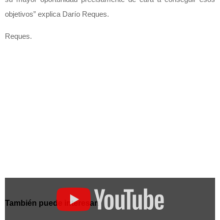
objetivos” explica Darío Reques.
Reques.
Mostrar
«La
tecnología
También puede interesar:
accesible
es
negocio.