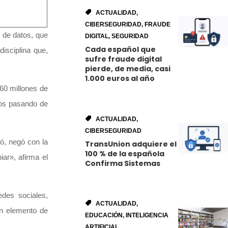
ACTUALIDAD
,
CIBERSEGURIDAD
,
FRAUDE
 de datos, que
DIGITAL
,
SEGURIDAD
Cada español que
isciplina que,
sufre fraude digital
pierde, de media, casi
1.000 euros al año
60 millones de
mos pasando de
ACTUALIDAD
,
CIBERSEGURIDAD
ó, negó con la
TransUnion adquiere el
100 % de la española
ar», afirma el
Confirma Sistemas
des sociales,
ACTUALIDAD
,
un elemento de
EDUCACIÓN
,
INTELIGENCIA
ARTIFICIAL