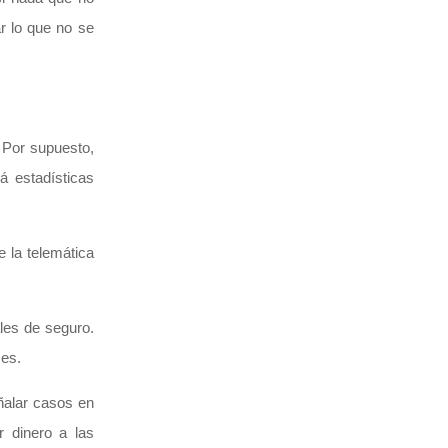
r lo que no se
 Por supuesto,
á estadísticas
 la telemática
les de seguro.
mes.
ñalar casos en
 dinero a las