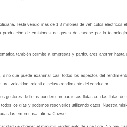
 cotidiana. Tesla vendió más de 1,3 millones de vehículos eléctricos 
a producción de emisiones de gases de escape por la tecnología
 telemática también permite a empresas y particulares ahorrar hasta
), sino que puede examinar casi todos los aspectos del rendimiento
tura, velocidad, ralentí e incluso rendimiento del conductor.
os gestores de flotas pueden comparar sus flotas con las flotas de 
todos los días y podemos resolverlos utilizando datos. Nuestra misi
 en todas las empresas», afirma Cawse.
pacidad de obtener el máximo rendimiento de una flota. No hay ca