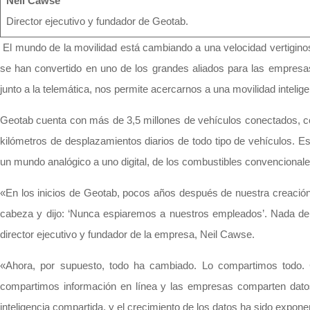
Neil Cawse
Director ejecutivo y fundador de Geotab.
El mundo de la movilidad está cambiando a una velocidad vertiginosa
se han convertido en uno de los grandes aliados para las empresas.
junto a la telemática, nos permite acercarnos a una movilidad intelig
Geotab cuenta con más de 3,5 millones de vehículos conectados, co
kilómetros de desplazamientos diarios de todo tipo de vehículos. 
un mundo analógico a uno digital, de los combustibles convencionale
«En los inicios de Geotab, pocos años después de nuestra creación,
cabeza y dijo: ‘Nunca espiaremos a nuestros empleados’. Nada de l
director ejecutivo y fundador de la empresa, Neil Cawse.
«Ahora, por supuesto, todo ha cambiado. Lo compartimos todo. 
compartimos información en línea y las empresas comparten datos
inteligencia compartida, y el crecimiento de los datos ha sido exponen