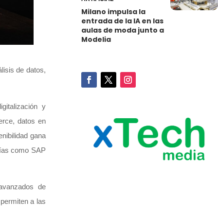
Milano impulsa la
entrada de la IA en las
aulas de moda junto a
Modelia
lisis de datos,
gitalización y
erce, datos en
enibilidad gana
ogías como SAP
s avanzados de
 permiten a las