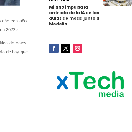
Milano impulsa la
entrada de la IA en las
aulas de moda junto a
o año con año,
Modelia
n en 2022».
tica de datos.
 día de hoy que