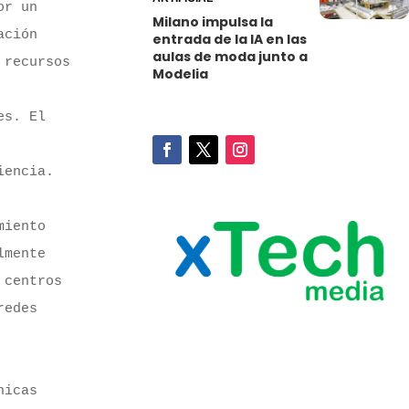
r un 
Milano impulsa la
ción 
entrada de la IA en las
aulas de moda junto a
recursos 
Modelia
s. El 
encia.

iento 
mente 
centros 
edes 
icas 