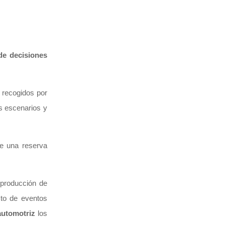
 de decisiones
s recogidos por
os escenarios y
de una reserva
 producción de
cto de eventos
automotriz
los