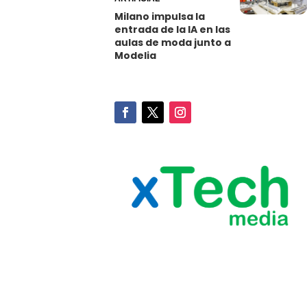
Milano impulsa la
entrada de la IA en las
aulas de moda junto a
Modelia