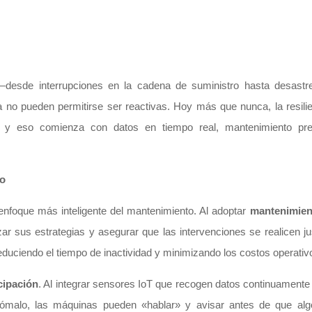
esde interrupciones en la cadena de suministro hasta desastre
no pueden permitirse ser reactivas. Hoy más que nunca, la resilie
s, y eso comienza con datos en tiempo real, mantenimiento pre
to
n enfoque más inteligente del mantenimiento. Al adoptar
mantenimien
ar sus estrategias y asegurar que las intervenciones se realicen j
duciendo el tiempo de inactividad y minimizando los costos operativ
cipación
. Al integrar sensores IoT que recogen datos continuamente
anómalo, las máquinas pueden «hablar» y avisar antes de que algo 